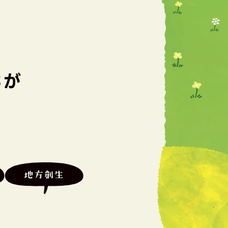
ちが
地方創生