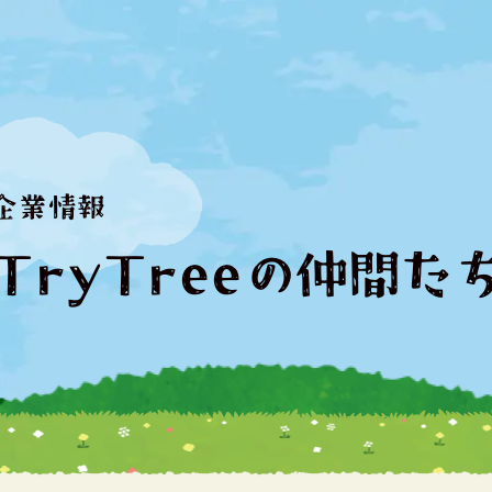
企業情報
TryTreeの仲間た