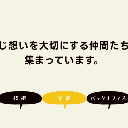
じ想いを大切にする
仲間た
集まっています。
技術
営業
バックオフィス