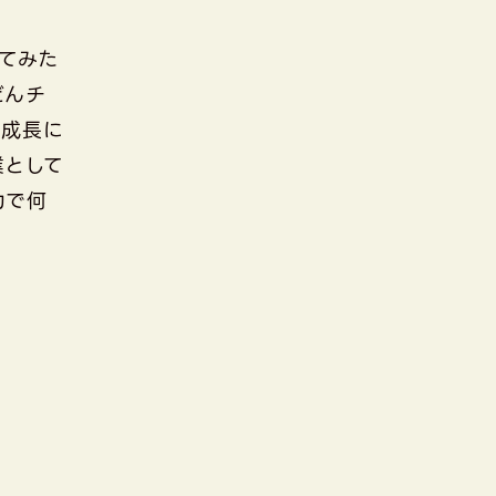
ってみた
どんチ
の成長に
業として
力で何